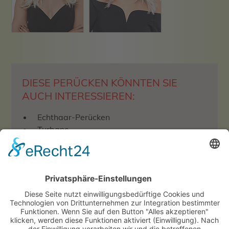
DIESE PERÜCKEN KÖNNTEN SIE
AUCH INTERESSIEREN:
Echthaar-Perücken
Turbane
Neue Motivation – mit meinem "neuen
Haarteil"
Chemotherapie / Haarausfall
Perücken für kleine / große Köpfe
Männerperücken / Toupets
Fashion-Collection